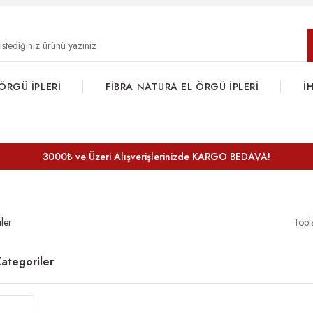
ÖRGÜ İPLERİ
FİBRA NATURA EL ÖRGÜ İPLERİ
İ
3000₺ ve Üzeri Alışverişlerinizde KARGO BEDAVA!
iler
Topl
 Kategoriler