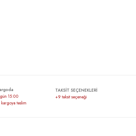
GOLD BEYAZ SAKS MAVİ 1100
HİMALAYA ARİSYA KÜF YEŞİL 27-18
160,00 ₺
A 20706
FİBRA NATURA SAFRAN VİZON 25-35
FİBRA NATURA RAF
165,00 ₺
190,00 ₺
argoda
TAKSİT SEÇENEKLERİ
r gün 15:00
+9 taksit seçeneği
z kargoya teslim