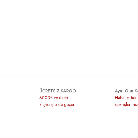
ROZETTİ COTTON GOLD YEŞİL 1103
ROZETTİ COTTON 
75,00 ₺
75,00 ₺
FİBRA NATURA SAFRAN MERCAN 25-25
HİMALAYA SİERR
165,00 ₺
135,00 ₺
ÜCRETSİZ KARGO
Aynı Gün K
3000₺ ve üzeri
Hafta içi he
alışverişlerde geçerli
siparişlerimi