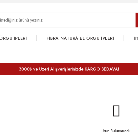
ÖRGÜ İPLERİ
FİBRA NATURA EL ÖRGÜ İPLERİ
İ
3000₺ ve Üzeri Alışverişlerinizde KARGO BEDAVA!
Ürün Bulunamadı.