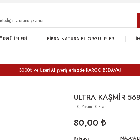
ÖRGÜ İPLERİ
FİBRA NATURA EL ÖRGÜ İPLERİ
İ
3000₺ ve Üzeri Alışverişlerinizde KARGO BEDAVA!
ULTRA KAŞMİR 56
(0) Yorum - 0 Puan
80,00 ₺
Kategori
HİMALAYA E