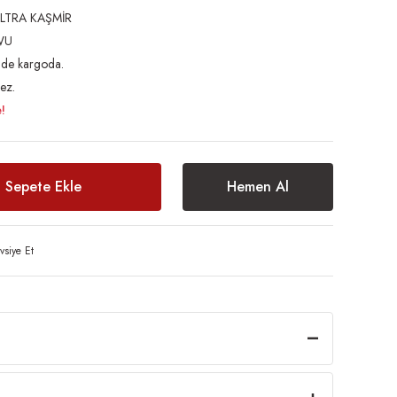
LTRA KAŞMİR
WU
inde kargoda.
ez.
!
Sepete Ekle
Hemen Al
vsiye Et