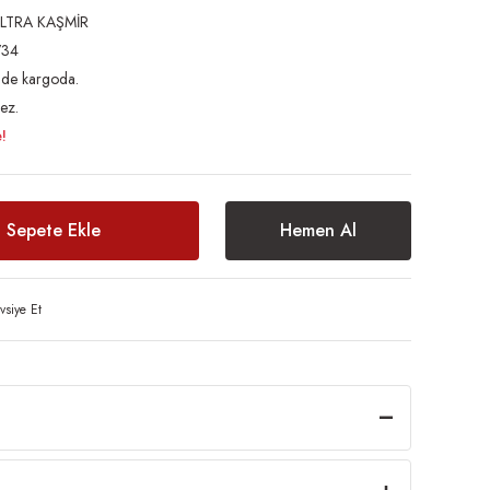
LTRA KAŞMİR
34
inde kargoda.
ez.
!
Sepete Ekle
Hemen Al
vsiye Et