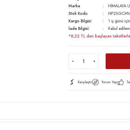
Marka
HİMALAYA U
Stok Kodu
NP2SGCMV
Kargo Bilgisi:
1 iş günü iç
İade Bilgisi:
Kabul edilem
*8,22 TL den başlayan taksitlerle
Karşılaştır
Yorum Yap
Ta