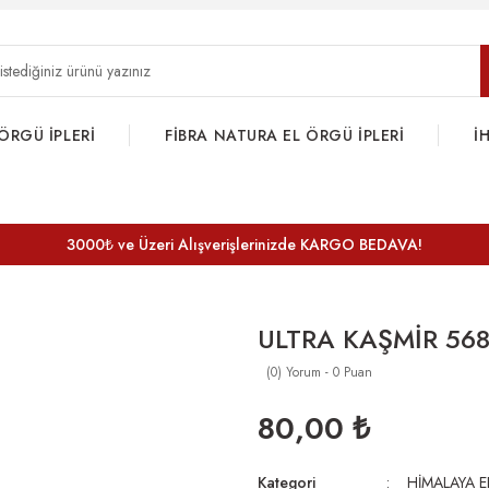
ÖRGÜ İPLERİ
FİBRA NATURA EL ÖRGÜ İPLERİ
İ
3000₺ ve Üzeri Alışverişlerinizde KARGO BEDAVA!
ULTRA KAŞMİR 56
(0) Yorum - 0 Puan
80,00 ₺
Kategori
HİMALAYA E