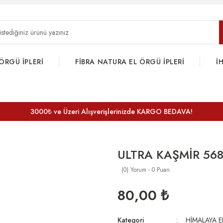
ÖRGÜ İPLERİ
FİBRA NATURA EL ÖRGÜ İPLERİ
İ
3000₺ ve Üzeri Alışverişlerinizde KARGO BEDAVA!
ULTRA KAŞMİR 56
(0) Yorum - 0 Puan
80,00 ₺
Kategori
HİMALAYA E