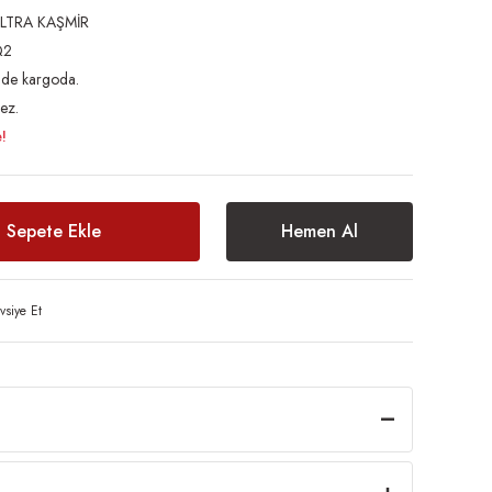
LTRA KAŞMİR
Q2
inde kargoda.
ez.
!
Sepete Ekle
Hemen Al
vsiye Et