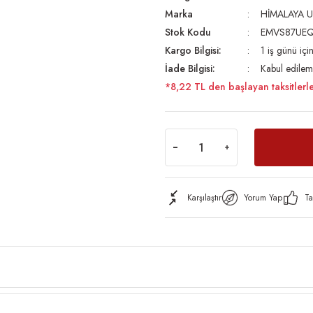
Marka
HİMALAYA U
Stok Kodu
EMVS87UE
Kargo Bilgisi:
1 iş günü iç
İade Bilgisi:
Kabul edilem
*8,22 TL den başlayan taksitlerle
Karşılaştır
Yorum Yap
Ta