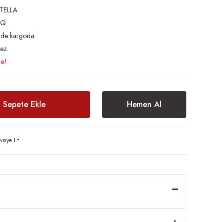
TELLA
9Q
inde kargoda
ez.
le!
Sepete Ekle
Hemen Al
vsiye Et