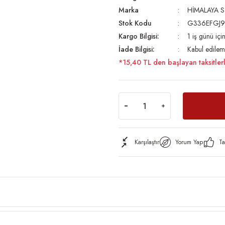
Marka
HİMALAYA S
Stok Kodu
G336EFGJ
Kargo Bilgisi:
1 iş günü iç
İade Bilgisi:
Kabul edilem
*15,40 TL den başlayan taksitler
Karşılaştır
Yorum Yap
Ta