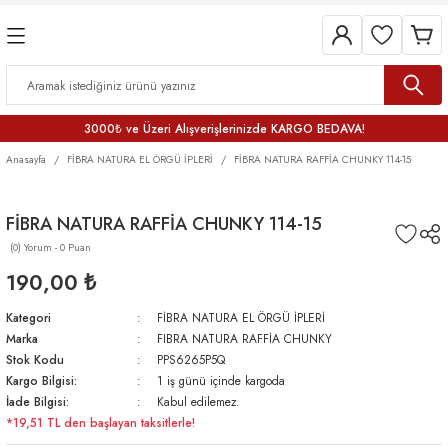
3000₺ ve Üzeri Alışverişlerinizde KARGO BEDAVA!
Anasayfa
FİBRA NATURA EL ÖRGÜ İPLERİ
FİBRA NATURA RAFFİA CHUNKY 114-15
FİBRA NATURA RAFFİA CHUNKY 114-15
(0) Yorum - 0 Puan
190,00 ₺
Kategori
FİBRA NATURA EL ÖRGÜ İPLERİ
Marka
FIBRA NATURA RAFFİA CHUNKY
Stok Kodu
PPS6265P5Q
Kargo Bilgisi:
1 iş günü içinde kargoda
İade Bilgisi:
Kabul edilemez.
*19,51 TL den başlayan taksitlerle!