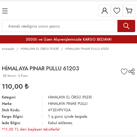
3000₺ ve Üzeri Alışverişlerinizde KARGO BEDAVA!
Anasayfa
HİMALAYA EL ÖRGÜ İPLERİ
HİMALAYA PINAR PULLU 61203
HİMALAYA PINAR PULLU 61203
(0) Yorum - 0 Puan
110,00 ₺
Kategori
HİMALAYA EL ÖRGÜ İPLERİ
Marka
HİMALAYA PINAR PULLU
Stok Kodu
4Y3EHPV1GA
Kargo Bilgisi:
1 iş günü içinde kargoda.
İade Bilgisi:
Kabul edilemez.
*11,30 TL den başlayan taksitlerle!