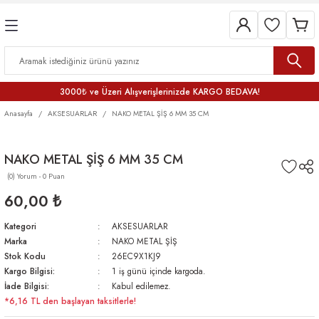
3000₺ ve Üzeri Alışverişlerinizde KARGO BEDAVA!
Anasayfa
AKSESUARLAR
NAKO METAL ŞİŞ 6 MM 35 CM
NAKO METAL ŞİŞ 6 MM 35 CM
(0) Yorum - 0 Puan
60,00 ₺
Kategori
AKSESUARLAR
Marka
NAKO METAL ŞİŞ
Stok Kodu
26EC9X1KJ9
Kargo Bilgisi:
1 iş günü içinde kargoda.
İade Bilgisi:
Kabul edilemez.
*6,16 TL den başlayan taksitlerle!