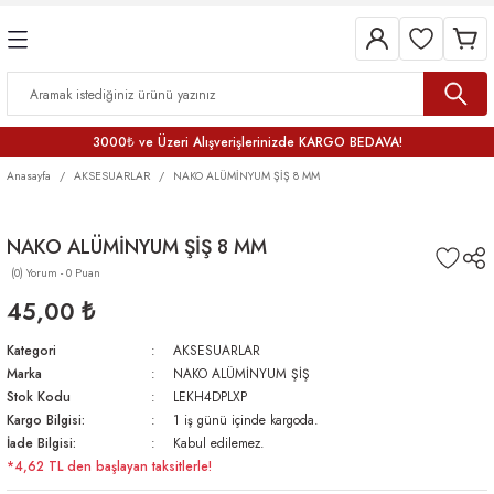
3000₺ ve Üzeri Alışverişlerinizde KARGO BEDAVA!
Anasayfa
AKSESUARLAR
NAKO ALÜMİNYUM ŞİŞ 8 MM
NAKO ALÜMİNYUM ŞİŞ 8 MM
(0) Yorum - 0 Puan
45,00 ₺
Kategori
AKSESUARLAR
Marka
NAKO ALÜMİNYUM ŞİŞ
Stok Kodu
LEKH4DPLXP
Kargo Bilgisi:
1 iş günü içinde kargoda.
İade Bilgisi:
Kabul edilemez.
*4,62 TL den başlayan taksitlerle!