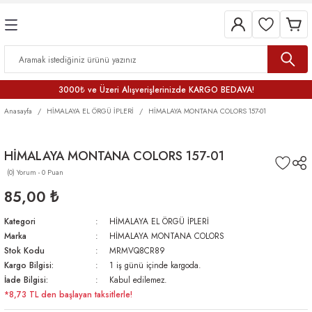
3000₺ ve Üzeri Alışverişlerinizde KARGO BEDAVA!
Anasayfa
HİMALAYA EL ÖRGÜ İPLERİ
HİMALAYA MONTANA COLORS 157-01
HİMALAYA MONTANA COLORS 157-01
(0) Yorum - 0 Puan
85,00 ₺
Kategori
HİMALAYA EL ÖRGÜ İPLERİ
Marka
HİMALAYA MONTANA COLORS
Stok Kodu
MRMVQ8CR89
Kargo Bilgisi:
1 iş günü içinde kargoda.
İade Bilgisi:
Kabul edilemez.
*8,73 TL den başlayan taksitlerle!