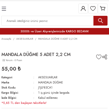
3000₺ ve Üzeri Alışverişlerinizde KARGO BEDAVA!
Anasayfa
AKSESUARLAR
MANDALA DÜĞME 5 ADET 2,2 CM
MANDALA DÜĞME 5 ADET 2,2 CM
(0) Yorum - 0 Puan
55,00 ₺
Kategori
AKSESUARLAR
Marka
MANDALA DÜĞME
Stok Kodu
J1JLF83CA1
Kargo Bilgisi:
1 iş günü içinde kargoda.
İade Bilgisi:
Kabul edilemez.
*5,65 TL den başlayan taksitlerle!