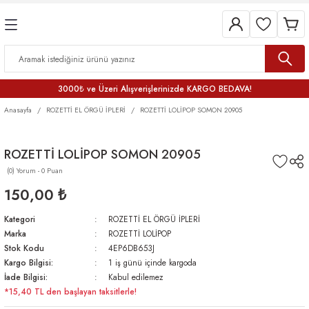
3000₺ ve Üzeri Alışverişlerinizde KARGO BEDAVA!
Anasayfa
ROZETTİ EL ÖRGÜ İPLERİ
ROZETTİ LOLİPOP SOMON 20905
ROZETTİ LOLİPOP SOMON 20905
(0) Yorum - 0 Puan
150,00 ₺
Kategori
ROZETTİ EL ÖRGÜ İPLERİ
Marka
ROZETTİ LOLİPOP
Stok Kodu
4EP6DB653J
Kargo Bilgisi:
1 iş günü içinde kargoda
İade Bilgisi:
Kabul edilemez
*15,40 TL den başlayan taksitlerle!