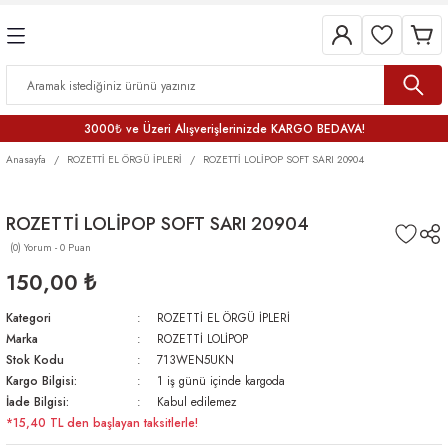
3000₺ ve Üzeri Alışverişlerinizde KARGO BEDAVA!
Anasayfa
ROZETTİ EL ÖRGÜ İPLERİ
ROZETTİ LOLİPOP SOFT SARI 20904
ROZETTİ LOLİPOP SOFT SARI 20904
(0) Yorum - 0 Puan
150,00 ₺
Kategori
ROZETTİ EL ÖRGÜ İPLERİ
Marka
ROZETTİ LOLİPOP
Stok Kodu
713WEN5UKN
Kargo Bilgisi:
1 iş günü içinde kargoda
İade Bilgisi:
Kabul edilemez
*15,40 TL den başlayan taksitlerle!