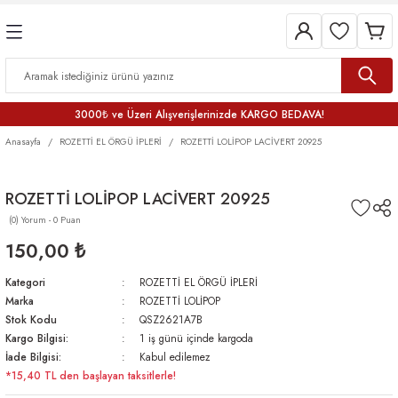
3000₺ ve Üzeri Alışverişlerinizde KARGO BEDAVA!
Anasayfa
ROZETTİ EL ÖRGÜ İPLERİ
ROZETTİ LOLİPOP LACİVERT 20925
ROZETTİ LOLİPOP LACİVERT 20925
(0) Yorum - 0 Puan
150,00 ₺
Kategori
ROZETTİ EL ÖRGÜ İPLERİ
Marka
ROZETTİ LOLİPOP
Stok Kodu
QSZ2621A7B
Kargo Bilgisi:
1 iş günü içinde kargoda
İade Bilgisi:
Kabul edilemez
*15,40 TL den başlayan taksitlerle!