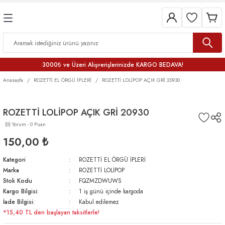
3000₺ ve Üzeri Alışverişlerinizde KARGO BEDAVA!
Anasayfa
ROZETTİ EL ÖRGÜ İPLERİ
ROZETTİ LOLİPOP AÇIK GRİ 20930
ROZETTİ LOLİPOP AÇIK GRİ 20930
(0) Yorum - 0 Puan
150,00 ₺
Kategori
ROZETTİ EL ÖRGÜ İPLERİ
Marka
ROZETTİ LOLİPOP
Stok Kodu
FQZMZDWUWS
Kargo Bilgisi:
1 iş günü içinde kargoda
İade Bilgisi:
Kabul edilemez
*15,40 TL den başlayan taksitlerle!