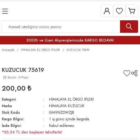
3000₺ ve Üzeri Alışverişlerinizde KARGO BEDAVA!
Anasayfa
HİMALAYA EL ÖRGÜ İPLERİ
KUZUCUK 75619
KUZUCUK 75619
(0) Yorum - 0 Puan
200,00 ₺
Kategori
HİMALAYA EL ÖRGÜ İPLERİ
Marka
HİMALAYA KUZUCUK
Stok Kodu
GM9NZDWZJB
Kargo Bilgisi:
1 iş günü içinde kargoda.
İade Bilgisi:
Kabul edilemez.
*20,54 TL den başlayan taksitlerle!