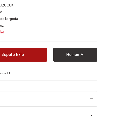
KUZUCUK
36
inde kargoda.
ez.
le!
Sepete Ekle
Hemen Al
vsiye Et