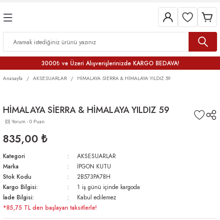
3000₺ ve Üzeri Alışverişlerinizde KARGO BEDAVA!
Anasayfa
AKSESUARLAR
HİMALAYA SİERRA & HİMALAYA YILDIZ 59
HİMALAYA SİERRA & HİMALAYA YILDIZ 59
(0) Yorum - 0 Puan
835,00 ₺
Kategori
AKSESUARLAR
Marka
İPGON KUTU
Stok Kodu
2B573PA78H
Kargo Bilgisi:
1 iş günü içinde kargoda
İade Bilgisi:
Kabul edilemez
*85,75 TL den başlayan taksitlerle!