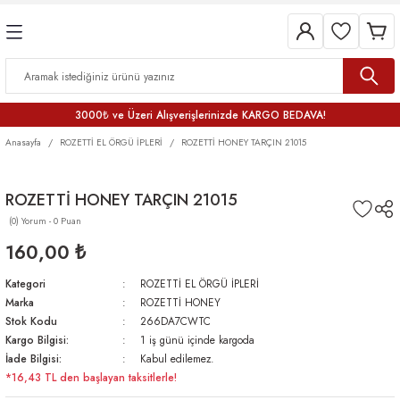
3000₺ ve Üzeri Alışverişlerinizde KARGO BEDAVA!
Anasayfa
ROZETTİ EL ÖRGÜ İPLERİ
ROZETTİ HONEY TARÇIN 21015
ROZETTİ HONEY TARÇIN 21015
(0) Yorum - 0 Puan
160,00 ₺
Kategori
ROZETTİ EL ÖRGÜ İPLERİ
Marka
ROZETTİ HONEY
Stok Kodu
266DA7CWTC
Kargo Bilgisi:
1 iş günü içinde kargoda
İade Bilgisi:
Kabul edilemez.
*16,43 TL den başlayan taksitlerle!