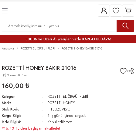
3000₺ ve Üzeri Alışverişlerinizde KARGO BEDAVA!
Anasayfa
ROZETTİ EL ÖRGÜ İPLERİ
ROZETTİ HONEY BAKIR 21016
ROZETTİ HONEY BAKIR 21016
(0) Yorum - 0 Puan
160,00 ₺
Kategori
ROZETTİ EL ÖRGÜ İPLERİ
Marka
ROZETTİ HONEY
Stok Kodu
HTBQZGVLVC
Kargo Bilgisi:
1 iş günü içinde kargoda
İade Bilgisi:
Kabul edilemez.
*16,43 TL den başlayan taksitlerle!