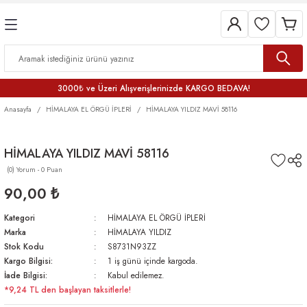
3000₺ ve Üzeri Alışverişlerinizde KARGO BEDAVA!
Anasayfa
HİMALAYA EL ÖRGÜ İPLERİ
HİMALAYA YILDIZ MAVİ 58116
HİMALAYA YILDIZ MAVİ 58116
(0) Yorum - 0 Puan
90,00 ₺
Kategori
HİMALAYA EL ÖRGÜ İPLERİ
Marka
HİMALAYA YILDIZ
Stok Kodu
S8731N93ZZ
Kargo Bilgisi:
1 iş günü içinde kargoda.
İade Bilgisi:
Kabul edilemez.
*9,24 TL den başlayan taksitlerle!