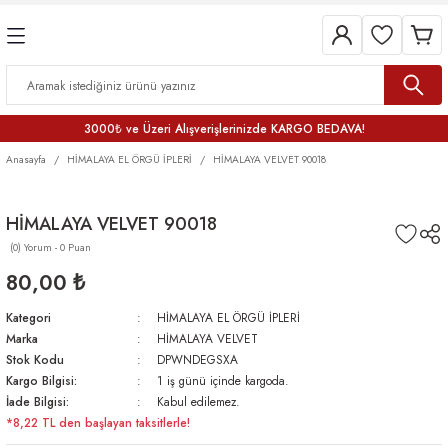
3000₺ ve Üzeri Alışverişlerinizde KARGO BEDAVA!
Anasayfa
HİMALAYA EL ÖRGÜ İPLERİ
HİMALAYA VELVET 90018
HİMALAYA VELVET 90018
(0) Yorum - 0 Puan
80,00 ₺
Kategori
HİMALAYA EL ÖRGÜ İPLERİ
Marka
HİMALAYA VELVET
Stok Kodu
DPWNDEGSXA
Kargo Bilgisi:
1 iş günü içinde kargoda.
İade Bilgisi:
Kabul edilemez.
*8,22 TL den başlayan taksitlerle!