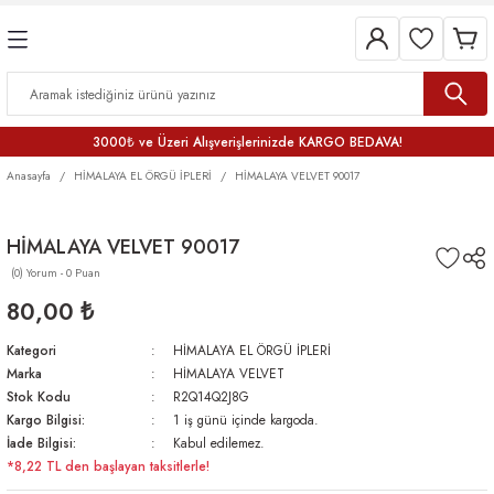
3000₺ ve Üzeri Alışverişlerinizde KARGO BEDAVA!
Anasayfa
HİMALAYA EL ÖRGÜ İPLERİ
HİMALAYA VELVET 90017
HİMALAYA VELVET 90017
(0) Yorum - 0 Puan
80,00 ₺
Kategori
HİMALAYA EL ÖRGÜ İPLERİ
Marka
HİMALAYA VELVET
Stok Kodu
R2Q14Q2J8G
Kargo Bilgisi:
1 iş günü içinde kargoda.
İade Bilgisi:
Kabul edilemez.
*8,22 TL den başlayan taksitlerle!