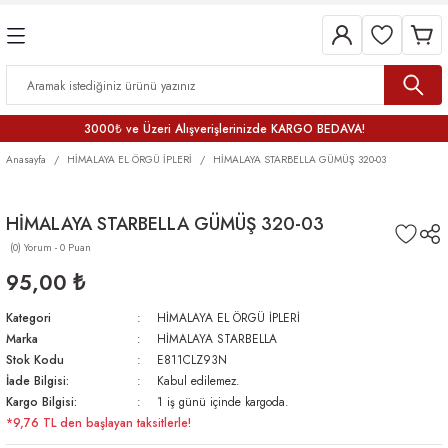
3000₺ ve Üzeri Alışverişlerinizde KARGO BEDAVA!
Anasayfa
HİMALAYA EL ÖRGÜ İPLERİ
HİMALAYA STARBELLA GÜMÜŞ 320-03
HİMALAYA STARBELLA GÜMÜŞ 320-03
(0) Yorum - 0 Puan
95,00 ₺
Kategori
HİMALAYA EL ÖRGÜ İPLERİ
Marka
HİMALAYA STARBELLA
Stok Kodu
E811CLZ93N
İade Bilgisi:
Kabul edilemez.
Kargo Bilgisi:
1 iş günü içinde kargoda.
*9,76 TL den başlayan taksitlerle!