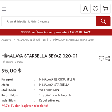
3000₺ ve Üzeri Alışverişlerinizde KARGO BEDAVA!
Anasayfa
HİMALAYA EL ÖRGÜ İPLERİ
HİMALAYA STARBELLA BEYAZ 320-01
HİMALAYA STARBELLA BEYAZ 320-01
(0) Yorum - 0 Puan
95,00 ₺
Kategori
HİMALAYA EL ÖRGÜ İPLERİ
Marka
HİMALAYA STARBELLA
Stok Kodu
WCCV8PSS8N
Kargo Bilgisi:
1 iş günü içinde kargoda.
İade Bilgisi:
Kabul edilemez.
*9,76 TL den başlayan taksitlerle!