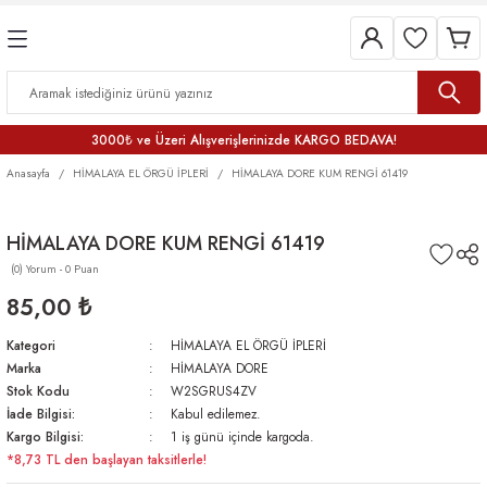
3000₺ ve Üzeri Alışverişlerinizde KARGO BEDAVA!
Anasayfa
HİMALAYA EL ÖRGÜ İPLERİ
HİMALAYA DORE KUM RENGİ 61419
HİMALAYA DORE KUM RENGİ 61419
(0) Yorum - 0 Puan
85,00 ₺
Kategori
HİMALAYA EL ÖRGÜ İPLERİ
Marka
HİMALAYA DORE
Stok Kodu
W2SGRUS4ZV
İade Bilgisi:
Kabul edilemez.
Kargo Bilgisi:
1 iş günü içinde kargoda.
*8,73 TL den başlayan taksitlerle!