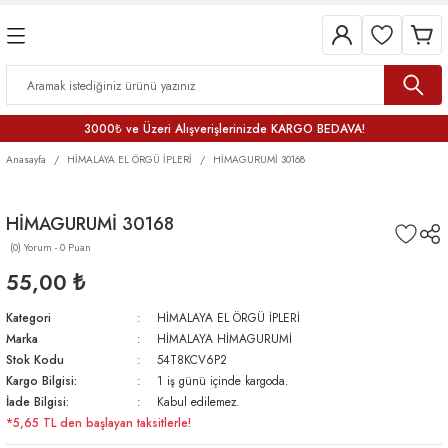
3000₺ ve Üzeri Alışverişlerinizde KARGO BEDAVA!
Anasayfa
HİMALAYA EL ÖRGÜ İPLERİ
HİMAGURUMİ 30168
HİMAGURUMİ 30168
(0) Yorum - 0 Puan
55,00 ₺
Kategori
HİMALAYA EL ÖRGÜ İPLERİ
Marka
HİMALAYA HİMAGURUMİ
Stok Kodu
54T8KCV6P2
Kargo Bilgisi:
1 iş günü içinde kargoda.
İade Bilgisi:
Kabul edilemez.
*5,65 TL den başlayan taksitlerle!