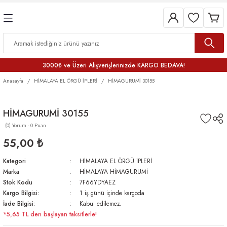
3000₺ ve Üzeri Alışverişlerinizde KARGO BEDAVA!
Anasayfa
HİMALAYA EL ÖRGÜ İPLERİ
HİMAGURUMİ 30155
HİMAGURUMİ 30155
(0) Yorum - 0 Puan
55,00 ₺
Kategori
HİMALAYA EL ÖRGÜ İPLERİ
Marka
HİMALAYA HİMAGURUMİ
Stok Kodu
7F66YDYAEZ
Kargo Bilgisi:
1 iş günü içinde kargoda
İade Bilgisi:
Kabul edilemez.
*5,65 TL den başlayan taksitlerle!