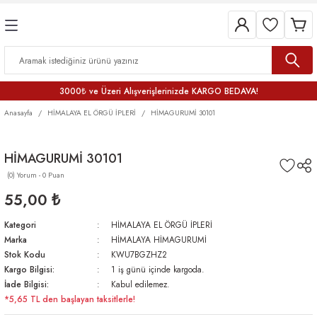
3000₺ ve Üzeri Alışverişlerinizde KARGO BEDAVA!
Anasayfa
HİMALAYA EL ÖRGÜ İPLERİ
HİMAGURUMİ 30101
HİMAGURUMİ 30101
(0) Yorum - 0 Puan
55,00 ₺
Kategori
HİMALAYA EL ÖRGÜ İPLERİ
Marka
HİMALAYA HİMAGURUMİ
Stok Kodu
KWU7BGZHZ2
Kargo Bilgisi:
1 iş günü içinde kargoda.
İade Bilgisi:
Kabul edilemez.
*5,65 TL den başlayan taksitlerle!