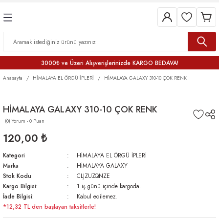
3000₺ ve Üzeri Alışverişlerinizde KARGO BEDAVA!
Anasayfa
HİMALAYA EL ÖRGÜ İPLERİ
HİMALAYA GALAXY 310-10 ÇOK RENK
HİMALAYA GALAXY 310-10 ÇOK RENK
(0) Yorum - 0 Puan
120,00 ₺
Kategori
HİMALAYA EL ÖRGÜ İPLERİ
Marka
HİMALAYA GALAXY
Stok Kodu
CLJZUZQNZE
Kargo Bilgisi:
1 iş günü içinde kargoda.
İade Bilgisi:
Kabul edilemez.
*12,32 TL den başlayan taksitlerle!