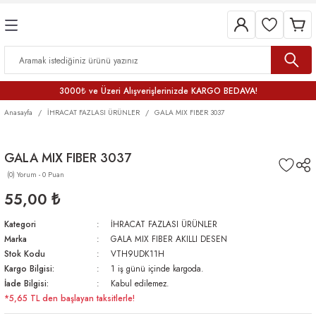
3000₺ ve Üzeri Alışverişlerinizde KARGO BEDAVA!
Anasayfa
İHRACAT FAZLASI ÜRÜNLER
GALA MIX FIBER 3037
GALA MIX FIBER 3037
(0) Yorum - 0 Puan
55,00 ₺
Kategori
İHRACAT FAZLASI ÜRÜNLER
Marka
GALA MIX FIBER AKILLI DESEN
Stok Kodu
VTH9UDK11H
Kargo Bilgisi:
1 iş günü içinde kargoda.
İade Bilgisi:
Kabul edilemez.
*5,65 TL den başlayan taksitlerle!