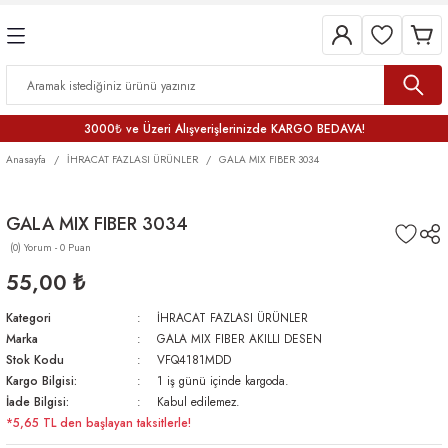
3000₺ ve Üzeri Alışverişlerinizde KARGO BEDAVA!
Anasayfa
İHRACAT FAZLASI ÜRÜNLER
GALA MIX FIBER 3034
GALA MIX FIBER 3034
(0) Yorum - 0 Puan
55,00 ₺
Kategori
İHRACAT FAZLASI ÜRÜNLER
Marka
GALA MIX FIBER AKILLI DESEN
Stok Kodu
VFQ4181MDD
Kargo Bilgisi:
1 iş günü içinde kargoda.
İade Bilgisi:
Kabul edilemez.
*5,65 TL den başlayan taksitlerle!