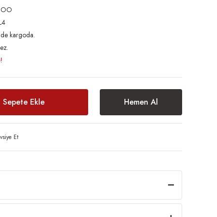
BOO
L4
inde kargoda.
ez.
!
Sepete Ekle
Hemen Al
vsiye Et