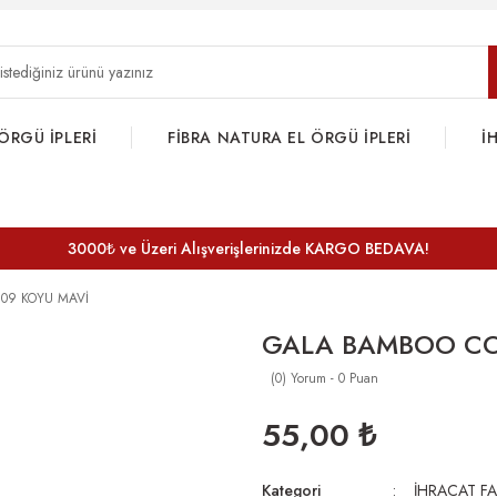
ÖRGÜ İPLERİ
FİBRA NATURA EL ÖRGÜ İPLERİ
İ
3000₺ ve Üzeri Alışverişlerinizde KARGO BEDAVA!
09 KOYU MAVİ
GALA BAMBOO CO
(0) Yorum - 0 Puan
55,00 ₺
Kategori
İHRACAT FA