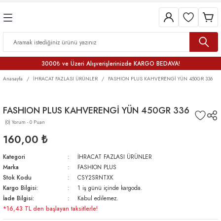
3000₺ ve Üzeri Alışverişlerinizde KARGO BEDAVA!
Anasayfa
İHRACAT FAZLASI ÜRÜNLER
FASHION PLUS KAHVERENGİ YÜN 450GR 336
FASHION PLUS KAHVERENGİ YÜN 450GR 336
(0) Yorum - 0 Puan
160,00 ₺
Kategori
İHRACAT FAZLASI ÜRÜNLER
Marka
FASHION PLUS
Stok Kodu
CSY2SRNTXK
Kargo Bilgisi:
1 iş günü içinde kargoda.
İade Bilgisi:
Kabul edilemez.
*16,43 TL den başlayan taksitlerle!