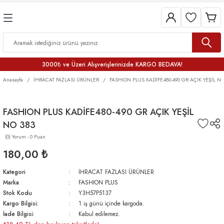
3000₺ ve Üzeri Alışverişlerinizde KARGO BEDAVA!
Anasayfa
İHRACAT FAZLASI ÜRÜNLER
FASHION PLUS KADİFE480-490 GR AÇIK YEŞİL NO
FASHION PLUS KADİFE480-490 GR AÇIK YEŞİL
NO 383
(0) Yorum - 0 Puan
180,00 ₺
Kategori
İHRACAT FAZLASI ÜRÜNLER
Marka
FASHION PLUS
Stok Kodu
Y3H57P5137
Kargo Bilgisi:
1 iş günü içinde kargoda.
İade Bilgisi:
Kabul edilemez.