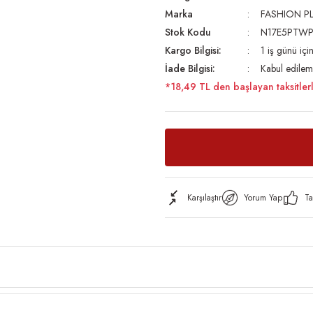
Marka
FASHION P
Stok Kodu
N17E5PTW
Kargo Bilgisi:
1 iş günü iç
İade Bilgisi:
Kabul edilem
*18,49 TL den başlayan taksitler
Karşılaştır
Yorum Yap
Ta