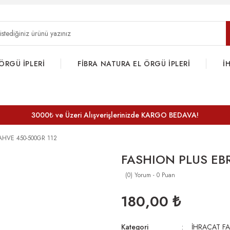
ÖRGÜ İPLERİ
FİBRA NATURA EL ÖRGÜ İPLERİ
İ
3000₺ ve Üzeri Alışverişlerinizde KARGO BEDAVA!
AHVE 450-500GR 112
FASHION PLUS EB
(0) Yorum - 0 Puan
180,00 ₺
Kategori
İHRACAT FA