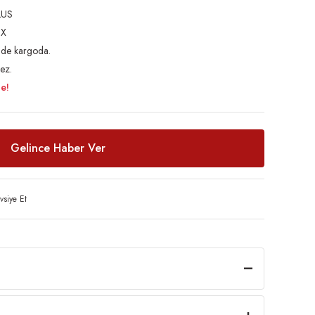
LUS
PX
inde kargoda.
ez.
le!
Gelince Haber Ver
vsiye Et