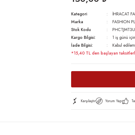
Kategori
İHRACAT FA
Marka
FASHION P
Stok Kodu
PHCTJMT3
Kargo Bilgisi:
1 iş günü iç
İade Bilgisi:
Kabul edilem
*15,40 TL den başlayan taksitler
Karşılaştır
Yorum Yap
Ta