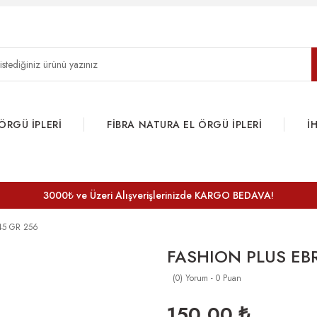
ÖRGÜ İPLERİ
FİBRA NATURA EL ÖRGÜ İPLERİ
İ
3000₺ ve Üzeri Alışverişlerinizde KARGO BEDAVA!
45 GR 256
FASHION PLUS EBR
(0) Yorum - 0 Puan
150,00 ₺