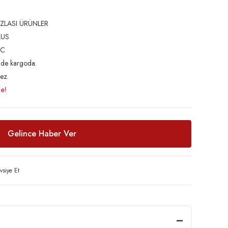
ZLASI ÜRÜNLER
LUS
UC
inde kargoda.
ez.
le!
Gelince Haber Ver
vsiye Et