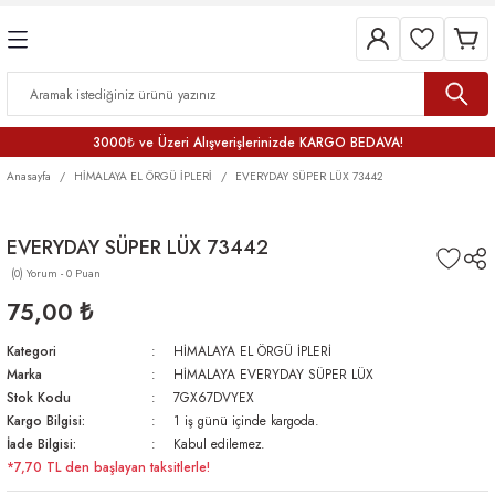
3000₺ ve Üzeri Alışverişlerinizde KARGO BEDAVA!
Anasayfa
HİMALAYA EL ÖRGÜ İPLERİ
EVERYDAY SÜPER LÜX 73442
EVERYDAY SÜPER LÜX 73442
(0) Yorum - 0 Puan
75,00 ₺
Kategori
HİMALAYA EL ÖRGÜ İPLERİ
Marka
HİMALAYA EVERYDAY SÜPER LÜX
Stok Kodu
7GX67DVYEX
Kargo Bilgisi:
1 iş günü içinde kargoda.
İade Bilgisi:
Kabul edilemez.
*7,70 TL den başlayan taksitlerle!