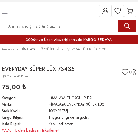
3000₺ ve Üzeri Alışverişlerinizde KARGO BEDAVA!
Anasayfa
HİMALAYA EL ÖRGÜ İPLERİ
EVERYDAY SÜPER LÜX 73435
EVERYDAY SÜPER LÜX 73435
(0) Yorum - 0 Puan
75,00 ₺
Kategori
HİMALAYA EL ÖRGÜ İPLERİ
Marka
HİMALAYA EVERYDAY SÜPER LÜX
Stok Kodu
TQ9YP2PZ5J
Kargo Bilgisi:
1 iş günü içinde kargoda.
İade Bilgisi:
Kabul edilemez.
*7,70 TL den başlayan taksitlerle!