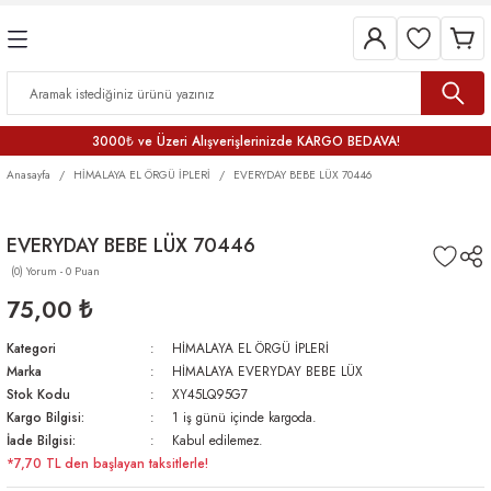
3000₺ ve Üzeri Alışverişlerinizde KARGO BEDAVA!
Anasayfa
HİMALAYA EL ÖRGÜ İPLERİ
EVERYDAY BEBE LÜX 70446
EVERYDAY BEBE LÜX 70446
(0) Yorum - 0 Puan
75,00 ₺
Kategori
HİMALAYA EL ÖRGÜ İPLERİ
Marka
HİMALAYA EVERYDAY BEBE LÜX
Stok Kodu
XY45LQ95G7
Kargo Bilgisi:
1 iş günü içinde kargoda.
İade Bilgisi:
Kabul edilemez.
*7,70 TL den başlayan taksitlerle!