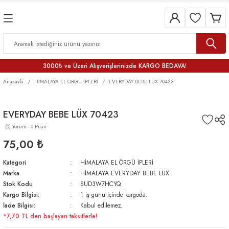
3000₺ ve Üzeri Alışverişlerinizde KARGO BEDAVA!
Anasayfa
HİMALAYA EL ÖRGÜ İPLERİ
EVERYDAY BEBE LÜX 70423
EVERYDAY BEBE LÜX 70423
(0) Yorum - 0 Puan
75,00 ₺
Kategori
HİMALAYA EL ÖRGÜ İPLERİ
Marka
HİMALAYA EVERYDAY BEBE LÜX
Stok Kodu
SUD3W7HCYQ
Kargo Bilgisi:
1 iş günü içinde kargoda.
İade Bilgisi:
Kabul edilemez.
*7,70 TL den başlayan taksitlerle!