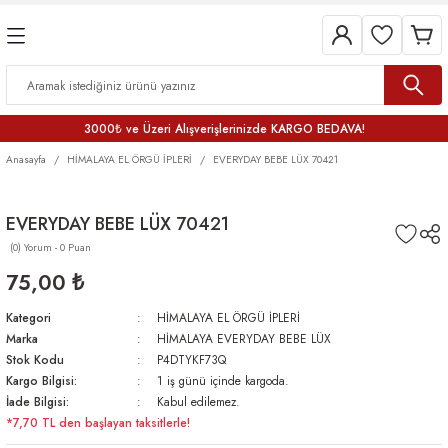
3000₺ ve Üzeri Alışverişlerinizde KARGO BEDAVA!
Anasayfa
HİMALAYA EL ÖRGÜ İPLERİ
EVERYDAY BEBE LÜX 70421
EVERYDAY BEBE LÜX 70421
(0) Yorum - 0 Puan
75,00 ₺
Kategori
HİMALAYA EL ÖRGÜ İPLERİ
Marka
HİMALAYA EVERYDAY BEBE LÜX
Stok Kodu
P4DTYKF73Q
Kargo Bilgisi:
1 iş günü içinde kargoda.
İade Bilgisi:
Kabul edilemez.
*7,70 TL den başlayan taksitlerle!