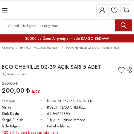
3000₺ ve Üzeri Alışverişlerinizde KARGO BEDAVA!
Anasayfa
İHRACAT FAZLASI ÜRÜNLER
ECO CHENİLLE 02-39 AÇIK SARI 5 ADET
ECO CHENİLLE 02-39 AÇIK SARI 5 ADET
(0) Yorum - 0 Puan
250,00 ₺
200,00 ₺
%20
Kategori
İHRACAT FAZLASI ÜRÜNLER
Marka
ROZETTİ ECO CHENİLLE
Stok Kodu
62UAMT2SPQ
Kargo Bilgisi:
1 iş günü içinde kargoda.
İade Bilgisi:
Kabul edilemez.
*20,54 TL den başlayan taksitlerle!