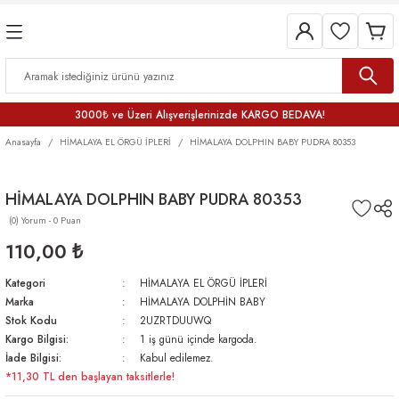
3000₺ ve Üzeri Alışverişlerinizde KARGO BEDAVA!
Anasayfa
HİMALAYA EL ÖRGÜ İPLERİ
HİMALAYA DOLPHIN BABY PUDRA 80353
HİMALAYA DOLPHIN BABY PUDRA 80353
(0) Yorum - 0 Puan
110,00 ₺
Kategori
HİMALAYA EL ÖRGÜ İPLERİ
Marka
HİMALAYA DOLPHİN BABY
Stok Kodu
2UZRTDUUWQ
Kargo Bilgisi:
1 iş günü içinde kargoda.
İade Bilgisi:
Kabul edilemez.
*11,30 TL den başlayan taksitlerle!