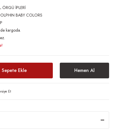
L ÖRGÜ İPLERİ
DOLPHIN BABY COLORS
P
inde kargoda.
ez.
e!
Sepete Ekle
Hemen Al
vsiye Et