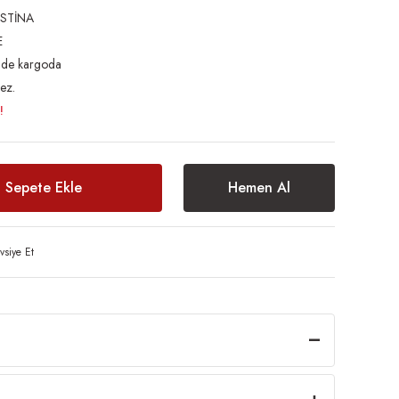
STİNA
E
inde kargoda
ez.
!
Sepete Ekle
Hemen Al
vsiye Et