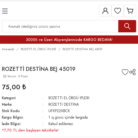
3000₺ ve Üzeri Alışverişlerinizde KARGO BEDAVA!
Anasayfa
ROZETTİ EL ÖRGÜ İPLERİ
ROZETTİ DESTİNA BEJ 45019
ROZETTİ DESTİNA BEJ 45019
(0) Yorum - 0 Puan
75,00 ₺
Kategori
ROZETTİ EL ÖRGÜ İPLERİ
Marka
ROZETTİ DESTİNA
Stok Kodu
UFXP22XBCK
Kargo Bilgisi:
1 iş günü içinde kargoda
İade Bilgisi:
Kabul edilemez.
*7,70 TL den başlayan taksitlerle!