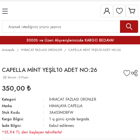
3000₺ ve Üzeri Alışverişlerinizde KARGO BEDAVA!
Anasayfa
İHRACAT FAZLASI ÜRÜNLER
CAPELLA MİNT YEŞİL10 ADET NO:26
CAPELLA MİNT YEŞİL10 ADET NO:26
(0) Yorum - 0 Puan
350,00 ₺
Kategori
İHRACAT FAZLASI ÜRÜNLER
Marka
HİMALAYA CAPELLA
Stok Kodu
3A453MD8FW
Kargo Bilgisi:
1 iş günü içinde kargoda.
İade Bilgisi:
Kabul edilemez.
*35,94 TL den başlayan taksitlerle!